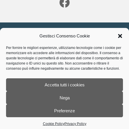
Gestisci consenso Cookie
Gestisci Consenso Cookie
Dott.ssa Francesca Sforza, Via della Birona, 73, 20900
Per fornire le migliori esperienze, utilizziamo tecnologie come i cookie per
Monza -MB-
memorizzare e/o accedere alle informazioni del dispositivo. Il consenso a
P.I. 06346800961 | N. iscrizione
03/11642
Ordine
queste tecnologie ci permetterà di elaborare dati come il comportamento di
Psicologi della Lombardia
navigazione o ID unici su questo sito. Non acconsentire o ritirare il
consenso può influire negativamente su alcune caratteristiche e funzioni.
Privacy Policy
|
Cookie Policy
|
by WebModo
Cerchi uno Psicologo?
Accetta tutti i cookies
Psicologo Monza
|
Psicologo Seregno
|
Psicologo Desio
|
Psicologo Muggiò
|
Psicologo Lissone
|
Psicologo
Nega
Villasanta
|
Psicologo Cinisello Balsamo
|
Psicologo
Vedano al Lambro
|
Psicologo Biassono
|
Psicologo
Preferenze
Nova Milanese
|
Psicologo Milano
|
Psicoterapeuta
Italiani all’estero
Cookie Policy
Privacy Policy