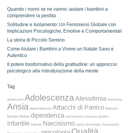
Quando i nonni se ne vanno: aiutare i bambini a
comprendere la perdita
Solitudine e Isolamento: Un Fenomeno Globale con
Implicazioni Psicologiche, Emotive e Comportamentali
La storia di Piccolo Semino
Come Aiutare i Bambini a Vivere un Natale Sano e
Autentico
Il potere trasformativo della gratitudine: un approccio
psicologico alla ristrutturazione della mente
Tag
Adolescenza
Alessitimia
adolescenti
Anoressia
Ansia
Attacchi di Panico
Apprendimento
Balbuzie
dipendenza
Bambini
Bulimia
espressione corporea
genitori
Infantile
Narcisismo
internet
nuove tecnologie
Ossessione
Qualità
psicologia