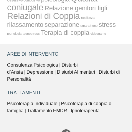
Ossessivo compulsivo
coniugale
Relazione genitori figli
Relazioni di Coppia
resilienza
rilassamento
separazione
stress
smartphone
Terapia di coppia
tecnologia
tecnostress
videogame
AREE DI INTERVENTO
Consulenza Psicologica
|
Disturbi
d’Ansia
|
Depressione
|
Disturbi Alimentari
|
Disturbi di
Personalità
TRATTAMENTI
Psicoterapia individuale
|
Psicoterapia di coppia o
famiglia
|
Trattamento EMDR
|
Ipnoterapeuta