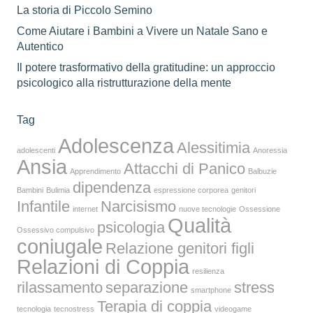
La storia di Piccolo Semino
Come Aiutare i Bambini a Vivere un Natale Sano e
Autentico
Il potere trasformativo della gratitudine: un approccio
psicologico alla ristrutturazione della mente
Tag
Adolescenza
Alessitimia
adolescenti
Anoressia
Ansia
Attacchi di Panico
Apprendimento
Balbuzie
dipendenza
Bambini
Bulimia
espressione corporea
genitori
Infantile
Narcisismo
internet
nuove tecnologie
Ossessione
Qualità
psicologia
Ossessivo compulsivo
coniugale
Relazione genitori figli
Relazioni di Coppia
resilienza
rilassamento
separazione
stress
smartphone
Terapia di coppia
tecnologia
tecnostress
videogame