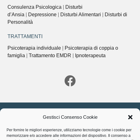
Consulenza Psicologica
|
Disturbi
d’Ansia
|
Depressione
|
Disturbi Alimentari
|
Disturbi di
Personalità
TRATTAMENTI
Psicoterapia individuale
|
Psicoterapia di coppia o
famiglia
|
Trattamento EMDR
|
Ipnoterapeuta
Gestisci consenso Cookie
Gestisci Consenso Cookie
Dott.ssa Francesca Sforza, Via della Birona, 73, 20900
Per fornire le migliori esperienze, utilizziamo tecnologie come i cookie per
Monza -MB-
memorizzare e/o accedere alle informazioni del dispositivo. Il consenso a
P.I. 06346800961 | N. iscrizione
03/11642
Ordine