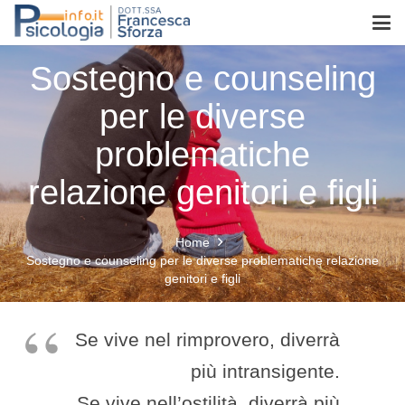
Sostegno e counseling
per le diverse
problematiche
relazione genitori e figli
Home
Sostegno e counseling per le diverse problematiche relazione
genitori e figli
Se vive nel rimprovero, diverrà
più intransigente.
Se vive nell’ostilità, diverrà più