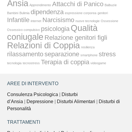
Ansia
Attacchi di Panico
Apprendimento
Balbuzie
dipendenza
Bambini
Bulimia
espressione corporea
genitori
Infantile
Narcisismo
internet
nuove tecnologie
Ossessione
Qualità
psicologia
Ossessivo compulsivo
coniugale
Relazione genitori figli
Relazioni di Coppia
resilienza
rilassamento
separazione
stress
smartphone
Terapia di coppia
tecnologia
tecnostress
videogame
AREE DI INTERVENTO
Consulenza Psicologica
|
Disturbi
d’Ansia
|
Depressione
|
Disturbi Alimentari
|
Disturbi di
Personalità
TRATTAMENTI