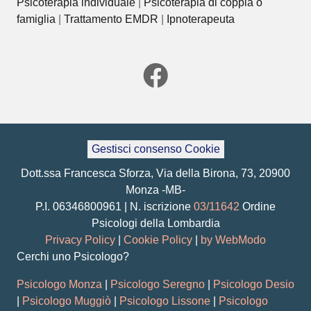
Psicoterapia individuale
|
Psicoterapia di coppia o
famiglia
|
Trattamento EMDR
|
Ipnoterapeuta
Gestisci consenso Cookie
Dott.ssa Francesca Sforza, Via della Birona, 73, 20900
Monza -MB-
P.I. 06346800961 | N. iscrizione
03/11642
Ordine
Psicologi della Lombardia
Privacy Policy
|
Cookie Policy
|
by WebModo
Cerchi uno Psicologo?
Psicologo Monza
|
Psicologo Seregno
|
Psicologo Desio
|
Psicologo Muggiò
|
Psicologo Lissone
|
Psicologo