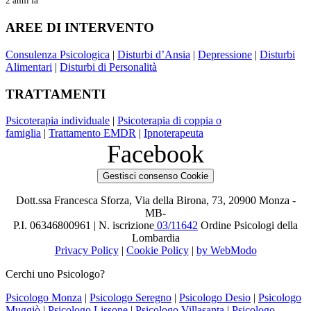
2 anni fa
AREE DI INTERVENTO
Consulenza Psicologica
|
Disturbi d’Ansia
|
Depressione
|
Disturbi
Alimentari
|
Disturbi di Personalità
TRATTAMENTI
Psicoterapia individuale
|
Psicoterapia di coppia o
famiglia
|
Trattamento EMDR
|
Ipnoterapeuta
Facebook
Gestisci consenso Cookie
Dott.ssa Francesca Sforza, Via della Birona, 73, 20900 Monza -
MB-
P.I. 06346800961 | N. iscrizione
03/11642
Ordine Psicologi della
Lombardia
Privacy Policy
|
Cookie Policy
|
by WebModo
Cerchi uno Psicologo?
Psicologo Monza
|
Psicologo Seregno
|
Psicologo Desio
|
Psicologo
Muggiò
|
Psicologo Lissone
|
Psicologo Villasanta
|
Psicologo