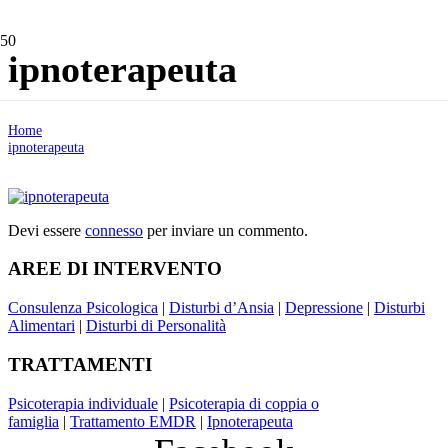
ipnoterapeuta
Home
ipnoterapeuta
Devi essere
connesso
per inviare un commento.
AREE DI INTERVENTO
Consulenza Psicologica
|
Disturbi d’Ansia
|
Depressione
|
Disturbi
Alimentari
|
Disturbi di Personalità
TRATTAMENTI
Psicoterapia individuale
|
Psicoterapia di coppia o
famiglia
|
Trattamento EMDR
|
Ipnoterapeuta