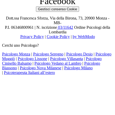
Facebook
Gestisci consenso Cookie
Dott.ssa Francesca Sforza, Via della Birona, 73, 20900 Monza -
MB-
P.I. 06346800961 | N. iscrizione
03/11642
Ordine Psicologi della
Lombardia
Privacy Policy
|
Cookie Policy
|
by WebModo
Cerchi uno Psicologo?
Psicologo Monza
|
Psicologo Seregno
|
Psicologo Desio
|
Psicologo
Muggiò
|
Psicologo Lissone
|
Psicologo Villasanta
|
Psicologo
Cinisello Balsamo
|
Psicologo Vedano al Lambro
|
Psicologo
Biassono
|
Psicologo Nova Milanese
|
Psicologo Milano
|
Psicoterapeuta Italiani all’estero