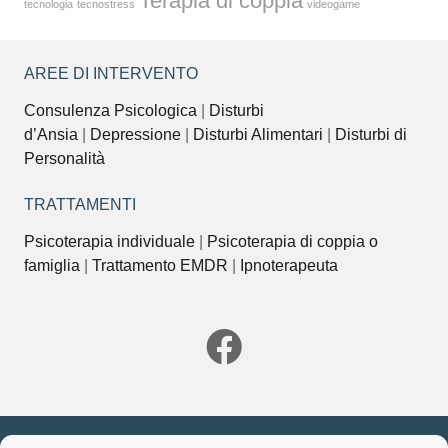
Terapia di coppia
tecnologia
tecnostress
videogame
AREE DI INTERVENTO
Consulenza Psicologica
|
Disturbi
d’Ansia
|
Depressione
|
Disturbi Alimentari
|
Disturbi di
Personalità
TRATTAMENTI
Psicoterapia individuale
|
Psicoterapia di coppia o
famiglia
|
Trattamento EMDR
|
Ipnoterapeuta