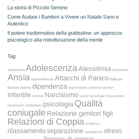
La storia di Piccolo Semino
Come Aiutare i Bambini a Vivere un Natale Sano e
Autentico
Il potere trasformativo della gratitudine: un approccio
psicologico alla ristrutturazione della mente
Tag
Adolescenza
Alessitimia
adolescenti
Anoressia
Ansia
Attacchi di Panico
Apprendimento
Balbuzie
dipendenza
Bambini
Bulimia
espressione corporea
genitori
Infantile
Narcisismo
internet
nuove tecnologie
Ossessione
Qualità
psicologia
Ossessivo compulsivo
coniugale
Relazione genitori figli
Relazioni di Coppia
resilienza
rilassamento
separazione
stress
smartphone