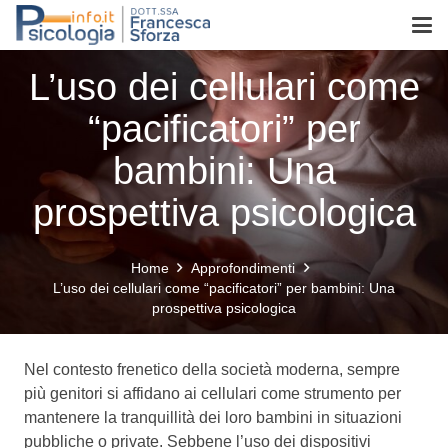
L’uso dei cellulari come
“pacificatori” per
bambini: Una
prospettiva psicologica
Home
Approfondimenti
L’uso dei cellulari come “pacificatori” per bambini: Una
prospettiva psicologica
Nel contesto frenetico della società moderna, sempre
più genitori si affidano ai cellulari come strumento per
mantenere la tranquillità dei loro bambini in situazioni
pubbliche o private. Sebbene l’uso dei dispositivi