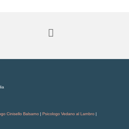
dia
ogo Cinisello Balsamo
|
Psicologo Vedano al Lambro
|