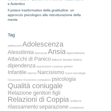
e Autentico
Il potere trasformativo della gratitudine: un
approccio psicologico alla ristrutturazione della
mente
Tag
Adolescenza
adolescenti
Ansia
Alessitimia
Anoressia
Apprendimento
Attacchi di Panico
Balbuzie
Bambini
Bulimia
dipendenza
espressione corporea
genitori
Infantile
Narcisismo
internet
nuove tecnologie
psicologia
Ossessione
Ossessivo compulsivo
Qualità coniugale
Relazione genitori figli
Relazioni di Coppia
resilienza
rilassamento
separazione
smartphone