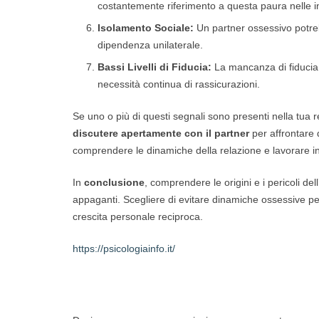
costantemente riferimento a questa paura nelle in
Isolamento Sociale:
Un partner ossessivo potrebb
dipendenza unilaterale.
Bassi Livelli di Fiducia:
La mancanza di fiducia 
necessità continua di rassicurazioni.
Se uno o più di questi segnali sono presenti nella tua 
discutere apertamente con il partner
per affrontare
comprendere le dinamiche della relazione e lavorare i
In
conclusione
, comprendere le origini e i pericoli d
appaganti. Scegliere di evitare dinamiche ossessive perm
crescita personale reciproca.
https://psicologiainfo.it/