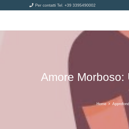
Per contatti Tel. +39 3395490002
Amore Morboso: Un
Home
Approfond