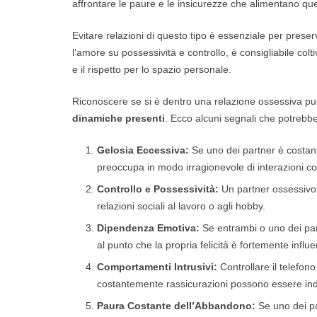
affrontare le paure e le insicurezze che alimentano que
Evitare relazioni di questo tipo è essenziale per prese
l’amore su possessività e controllo, è consigliabile col
e il rispetto per lo spazio personale.
Riconoscere se si è dentro una relazione ossessiva p
dinamiche presenti
. Ecco alcuni segnali che potrebb
Gelosia Eccessiva:
Se uno dei partner è costante
preoccupa in modo irragionevole di interazioni c
Controllo e Possessività:
Un partner ossessivo p
relazioni sociali al lavoro o agli hobby.
Dipendenza Emotiva:
Se entrambi o uno dei par
al punto che la propria felicità è fortemente influ
Comportamenti Intrusivi:
Controllare il telefono
costantemente rassicurazioni possono essere indi
Paura Costante dell’Abbandono:
Se uno dei pa