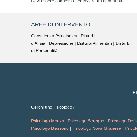
Devi essere
connesso
per inviare un commento.
AREE DI INTERVENTO
Consulenza Psicologica
|
Disturbi
d’Ansia
|
Depressione
|
Disturbi Alimentari
|
Disturbi
di Personalità
P.
Cerchi uno Psicologo?
Psicologo Monza
|
Psicologo Seregno
|
Psicologo Desi
Psicologo Biassono
|
Psicologo Nova Milanese
|
Psico