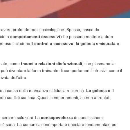
vere profonde radici psicologiche. Spesso, nasce da
ando a
comportamenti ossessivi
che possono mettere a dura
orboso includono il
controllo eccessivo, la gelosia smisurata e
ssate, come
traumi o relazioni disfunzionali
, che plasmano la
er può diventare la forza trainante di comportamenti intrusivi, come il
vata dell’altro.
o a causa della mancanza di fiducia reciproca.
La gelosia e il
o conflitti continui. Questi comportamenti, se non affrontati,
e cercare soluzioni. La
consapevolezza
di questi schemi
 più sana. La comunicazione aperta e onesta è fondamentale per