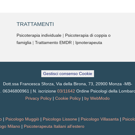
TRATTAMENTI
Psicoterapia individuale
|
Psicoterapia di coppia o
famiglia
|
Trattamento EMDR
|
Ipnoterapeuta
Gestisci consenso Cookie
Dott.ssa Francesca Sforza, Via della Birona, 73, 20900 Monza -MB-
I. 06346800961 | N. iscrizione
03/11642
Ordine Psicologi della Lombar
Privacy Policy
|
Cookie Policy
|
by WebModo
o
|
Psicologo Muggiò
|
Psicologo Lissone
|
Psicologo Villasanta
|
Psicol
logo Milano
|
Psicoterapeuta Italiani all’estero