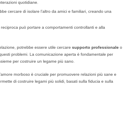
terazioni quotidiane.
e cercare di isolare l’altro da amici e familiari, creando una
reciproca può portare a comportamenti controllanti e alla
relazione, potrebbe essere utile cercare
supporto professionale
o
 questi problemi. La comunicazione aperta è fondamentale per
nsieme per costruire un legame più sano.
ell’amore morboso è cruciale per promuovere relazioni più sane e
ette di costruire legami più solidi, basati sulla fiducia e sulla