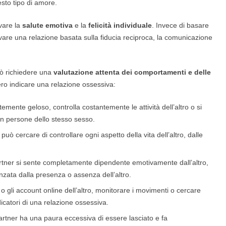
sto tipo di amore.
rvare la
salute emotiva
e la
felicità individuale
. Invece di basare
tivare una relazione basata sulla fiducia reciproca, la comunicazione
uò richiedere una
valutazione attenta dei comportamenti e delle
ero indicare una relazione ossessiva:
mente geloso, controlla costantemente le attività dell’altro o si
on persone dello stesso sesso.
uò cercare di controllare ogni aspetto della vita dell’altro, dalle
tner si sente completamente dipendente emotivamente dall’altro,
enzata dalla presenza o assenza dell’altro.
 o gli account online dell’altro, monitorare i movimenti o cercare
catori di una relazione ossessiva.
rtner ha una paura eccessiva di essere lasciato e fa